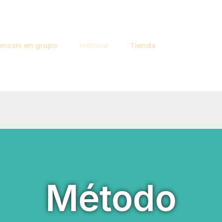
pnosis en grupo
Méthod
Tienda
Método